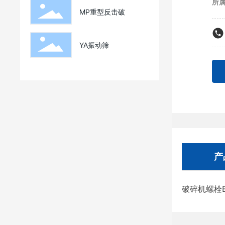
所
MP重型反击破
YA振动筛
产
破碎机螺栓Bo